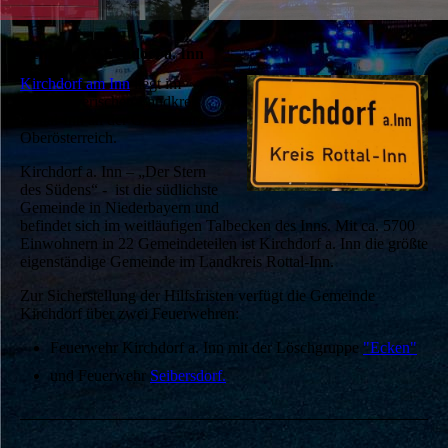
Gemeinde Kirchdorf a. Inn
Kirchdorf am Inn
liegt im
niederbayerischen Landkreis
Rottal-Inn an der Grenze zu
Oberösterreich.
Kirchdorf a. Inn – „Der Stern
des Südens“ - ist die südlichste
Gemeinde in Niederbayern und
befindet sich im weitläufigen Talbecken des Inns. Mit ca. 5700
Einwohnern in 22 Gemeindeteilen ist Kirchdorf a. Inn die größte
eigenständige Gemeinde im Landkreis Rottal-Inn.
Zur Sicherstellung der Hilfsfristen verfügt die Gemeinde
Kirchdorf über zwei Feuerwehren:
Feuerwehr Kirchdorf a. Inn mit der Löschgruppe
"Ecken"
und Feuerwehr
Seibersdorf.