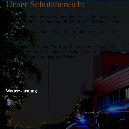
Unser Schutzbereich:
Im Schutzbereich der Freiwilligen Feuerwehr Kirchdorf a. Inn
leben ca. 5.500 Einwohner auf 20,82 km² in 2.765 Haushalten.
Folgende 18 Gemeindeteile gehören unmittelbar zu unserem
Schutzbereich:
Ach, Armeding, Atzing, Au, Berg, Ecken, Harter Forst "Ost",
Hitzenau, Kirchdorf, Machendorf, Ölling, Ramerding, Stadleck,
Stölln, Strohham Unterhart und Weier.
Wetterwarnung