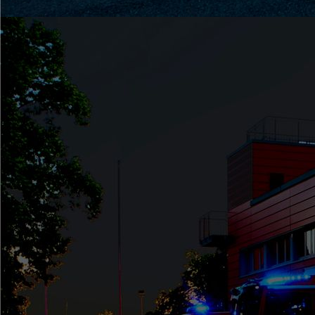
GrossbübungCelle (1)