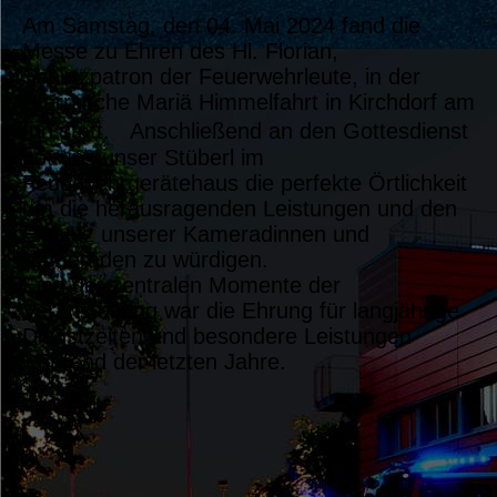
Am Samstag, den 04. Mai 2024 fand die
Messe zu Ehren des Hl. Florian,
Schutzpatron der Feuerwehrleute, in der
Pfarrkirche Mariä Himmelfahrt in Kirchdorf am
Inn statt. Anschließend an den Gottesdienst
bot uns unser Stüberl im
Feuerwehrgerätehaus die perfekte Örtlichkeit
um die herausragenden Leistungen und den
Einsatz unserer Kameradinnen und
Kameraden zu würdigen.
Eine der zentralen Momente der
Veranstaltung war die Ehrung für langjährige
Dienstzeiten und besondere Leistungen
während der letzten Jahre.