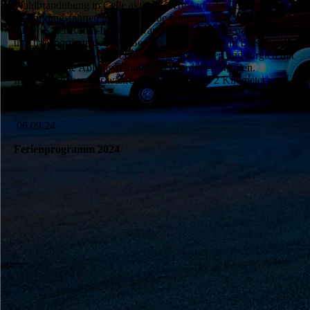
Waldbrandübung in Celle aktiv. Unsere Aufgabe bestand darin,
Versorgungsfahrten und logistische Unterstützung zu leisten.
Unser Kater Rottal-Inn 56/1 war Teil des Konvois nach Sachsen
und transportierte den AB-Besprechung sicher zum Einsatzort.
Außerdem waren wir im Führungsstab vertreten und sorgten mit
dafür, dass die Abläufe reibungslos koordiniert wurden.
Insgesamt haben wir während der Übung 1572 Kilometer
zurückgelegt .
06.09.24
Ferienprogramm 2024