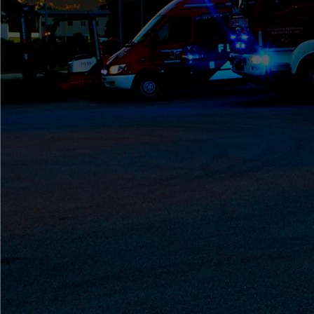
GroßübungCelle (2)