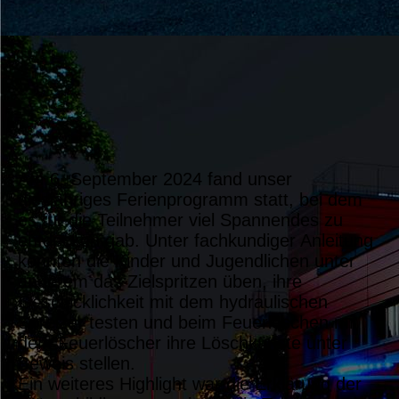
Ferienprogramm2024 (3)
Ferienprogramm2024 (4)
Ferienprogramm2024 (6)
Ferienprogramm2024 (5)
Am 6. September 2024 fand unser
diesjähriges Ferienprogramm statt, bei dem
es für die Teilnehmer viel Spannendes zu
entdecken gab. Unter fachkundiger Anleitung
konnten die Kinder und Jugendlichen unter
anderem das Zielspritzen üben, ihre
Geschicklichkeit mit dem hydraulischen
Spreizer testen und beim Feuerlöschen mit
dem Feuerlöscher ihre Löschkünste unter
Beweis stellen.
Ein weiteres Highlight war die Erklärung der