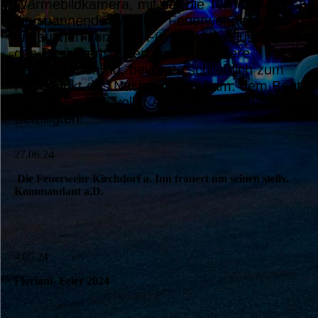
Wärmebildkamera, mit der die Teilnehmer in
die spannende Welt der Feuerwehrtechnik
eintauchen konnten. Für Abenteuerlustige bot
das Bierkistensteigen eine besondere
Herausforderung, bevor es schließlich zum
Höhepunkt des Nachmittages kam: dem Boot
fahren. Ein Tag voller Action und Spaß für alle
Beteiligten!
27.06.24
Die Feuerwehr Kirchdorf a. Inn trauert um seinen stellv.
Kommandant a.D.
4.05.24
Floriani- Feier 2024