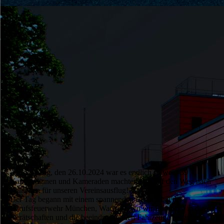
Vereinsausflung2024-_2_
Am Samstag, den 26.10.2024 war es endlich so weit: 39
Kameradinnen und Kameraden machten sich auf den Weg nach
München für unseren Vereinsausflug!
Der Tag begann mit einem spannenden Besuch bei der
Berufsfeuerwehr München, Wache 9, wo wir Einblicke in die
Gerätschaften und die beeindruckenden Fahrzeuge bekamen.