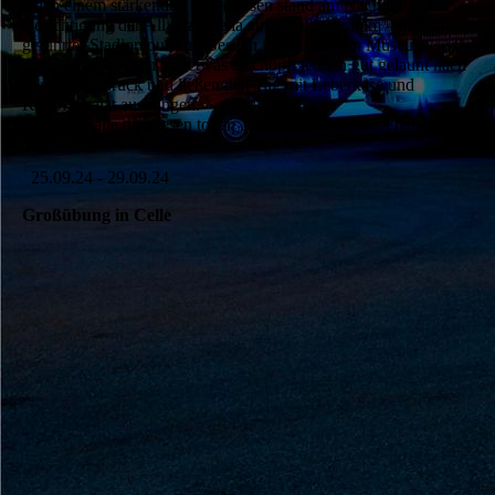
Nach einem stärkenden Mittagessen stand am Nachmittag die
Besichtigung der Allianz-Arena auf dem Programm – inklusive
geführter Stadiontour und Besuch im FC Bayern Museum.
Am Abend kehrten wir etwas erschöpft jedoch gut gelaunt nach
Kirchdorf zurück und ließen den Tag mit Leberkäse und
Kartoffelsalat ausklingen.
Danke an alle die diesen tollen Tag möglich gemacht haben!
25.09.24 - 29.09.24
Großübung in Celle