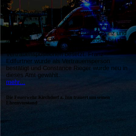
In der Position des Kassiers wurde Christoph
Strohhammer bestätigt, der dieses Amt in
bewährter Manier weiterhin ausführen wird.
Die Kassenprüfer bleiben Christian Prinz und
Markus Fuchs. Des Weiteren wurden bei der
Jahreshauptversammlung auch wichtige
Vertrauenspositionen besetzt. Franz
Edlfurtner wurde als Vertrauensperson
bestätigt und Constance Rieger wurde neu in
dieses Amt gewählt.
mehr...
Die Feuerwehr Kirchdorf a. Inn trauert um seinen
Ehrenvorstand