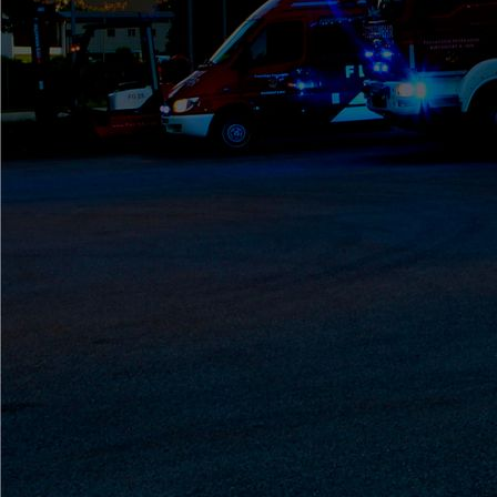
GroßübungCelle (1)