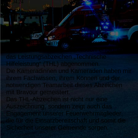
27.04.24
Leistungsabzeichen "THL" erfolgreich abgeschlossen
Am Samstag, den 27.04.2024 haben
insgesamt 19 Kameraden der Feuerwehr
Kirchdorf am Inn und Seibersdorf erfolgreich
das Leistungsabzeichen „Technische
Hilfeleistung“ (THL) abgenommen.
Die Kameradinnen und Kameraden haben mir
ihrem Fachwissen, ihrem Können und der
notwendigen Teamarbeit dieses Abzeichen
mit Bravour gemeistert.
Das THL-Abzeichen ist nicht nur eine
Auszeichnung, sondern zeigt auch das
Engagement unserer Feuerwehrmitglieder,
die für die Einsatzbereitschaft und somit die
Sicherheit unserer Gemeinde sorgen.