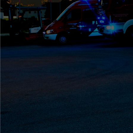
GrossbübungCelle (3)