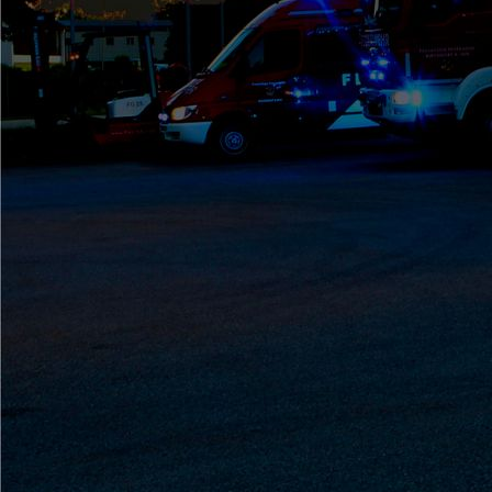
GrossbübungCelle (2)