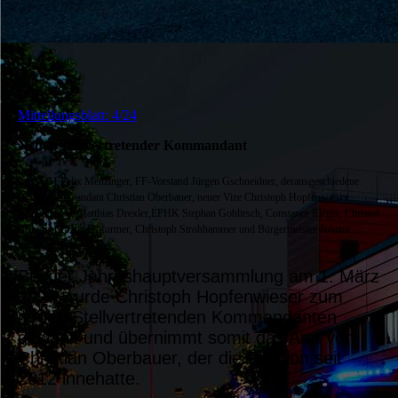
Mitteilungsblatt: 4/24
Neuer Stellvertretender Kommandant
v.r. KBM Felix Menzinger, FF-Vorstand Jürgen Gschneidner, der
ausgeschiedene
zweite Kommandant Christian Oberbauer, neuer Vize Christoph Hopfenwieser,
Kommandant Matthias Drexler,
EPHK Stephan Goblirsch, Constance Rieger, Christof
Brummer,
Franz Edlfurtner, Christoph Strohhammer und Bürgermeister Johann
Springer
Bei der Jahreshauptversammlung am 1. März
2024 wurde Christoph Hopfenwieser zum
neuen Stellvertretenden Kommandanten
gewählt und übernimmt somit das Amt von
Christian Oberbauer, der die Position seit
2012 innehatte.