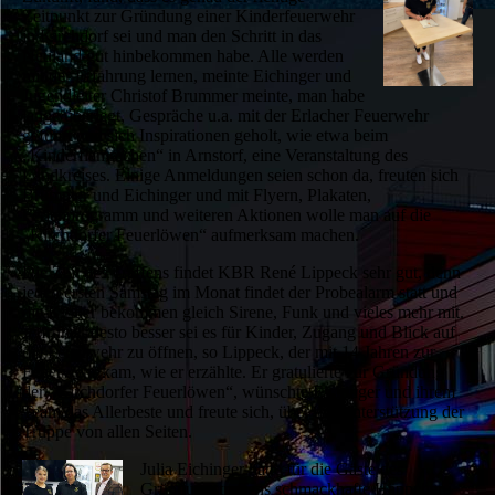
Zeitpunkt zur Gründung einer Kinderfeuerwehr
in Kirchdorf sei und man den Schritt in das
Neuland gut hinbekommen habe. Alle werden
mit der Erfahrung lernen, meinte Eichinger und
Jugendleiter Christof Brummer meinte, man habe
lange überlegt, Gespräche u.a. mit der Erlacher Feuerwehr
geführt und sich Inspirationen geholt, wie etwa beim
„Kinderflämmchen“ in Arnstorf, eine Veranstaltung des
Landkreises. Einige Anmeldungen seien schon da, freuten sich
Brummer und Eichinger und mit Flyern, Plakaten,
Ferienprogramm und weiteren Aktionen wolle man auf die
„Kirchdorfer Feuerlöwen“ aufmerksam machen.
Die Zeit des Treffens findet KBR René Lippeck sehr gut, denn
jeden ersten Samstag im Monat findet der Probealarm statt und
die Kinder bekommen gleich Sirene, Funk und vieles mehr mit.
Je früher, desto besser sei es für Kinder, Zugang und Blick auf
die Feuerwehr zu öffnen, so Lippeck, der mit 14 Jahren zur
Feuerwehr kam, wie er erzählte. Er gratulierte zur Gründung
der „Kirchdorfer Feuerlöwen“, wünschte Eichinger und ihrem
Team das Allerbeste und freute sich, über die Unterstützung der
Truppe von allen Seiten.
Julia Eichinger hatte für die Gäste des
Gründungstreffens schmackhafte Häppchen