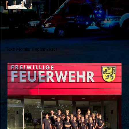
vorbereitet. Doch bevor diese verehrt und auf
die „Kirchdorfer Feuerlöwen“ angestoßen
werden konnte, musste die Gründungsurkunde von
Bürgermeister Johann Springer, Kommandant Matthias Drexler
und der Leiterin der Kindergruppe, Hannah Eichinger
unterschrieben werden.
Text: Monika Hopfenwieser