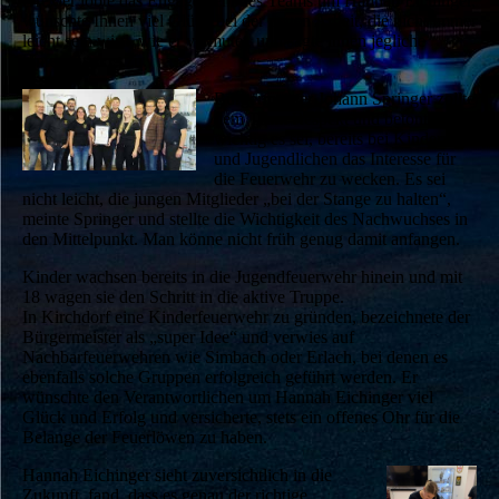
Drexler lobte das Engagement des Teams um Hannah Eichinger,
wünschte Ihnen viel Glück bei der neuen Arbeit, die nicht immer
leicht sein wird, wie er vermutet, und sagte ihnen jegliche
Unterstützung zu.
Bürgermeister Johann Springer zollte
dem Team Respekt und betonte, wie
wichtig es sei, bereits bei Kindern
und Jugendlichen das Interesse für
die Feuerwehr zu wecken. Es sei
nicht leicht, die jungen Mitglieder „bei der Stange zu halten“,
meinte Springer und stellte die Wichtigkeit des Nachwuchses in
den Mittelpunkt. Man könne nicht früh genug damit anfangen.
Kinder wachsen bereits in die Jugendfeuerwehr hinein und mit
18 wagen sie den Schritt in die aktive Truppe.
In Kirchdorf eine Kinderfeuerwehr zu gründen, bezeichnete der
Bürgermeister als „super Idee“ und verwies auf
Nachbarfeuerwehren wie Simbach oder Erlach, bei denen es
ebenfalls solche Gruppen erfolgreich geführt werden. Er
wünschte den Verantwortlichen um Hannah Eichinger viel
Glück und Erfolg und versicherte, stets ein offenes Ohr für die
Belange der Feuerlöwen zu haben.
Hannah Eichinger sieht zuversichtlich in die
Zukunft, fand, dass es genau der richtige