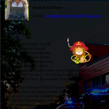
Hannah Eichinger
E-mail:
kirchdorfer.feuerloewen@gmail.com
Verantwortlich zeigen sich für
das neue Angebot Hannah
Eichinger als Gruppenleiterin,
Veronika Schedlbauer, Karin
Drexler, Christof Brummer und
Lisa Riedel. Sie laden jeden
ersten Samstag im Monat Kinder zwischen neun und elf Jahren
ein, von 10.00 Uhr bis 11.30 Uhr ins Feuerwehrhaus zu
kommen und bei den „Kirchdorfer Feuerlöwen“ mitzumachen.
Kommandant Matthias Drexler freute sich, dass zur offiziellen
Gründung nicht nur Bürgermeister Johann Springer gekommen
war, sondern auch die Landkreiswehr mit KBR René Lippeck,
KBI Helmut Niederhauser, KBM Felix Menzinger und
Kreisjugendfeuerwehr- wart Gerhard Schreiner vertreten war.