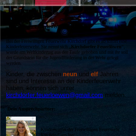
20. September 2022
„Kirchdorfer Feuerlöwen“ gegründet
Bei der Freiwilligen Feuerwehr Kirchdorf gibt es ab sofort eine
Kinderfeuerwehr. Sie nennt sich „
Kirchdorfer Feuerlöwen
“,
wurde am Weltkindertag aus der Taufe gehoben und mit ihr soll
der Grundstein für die Jugendförderung in der Wehr gelegt
werden.
Kinder, die zwischen
neun
und
elf
Jahren
sind und Interesse an der Kinderfeuerwehr
haben, können sich unter
kirchdorfer.feuerloewen@gmail.com
melden.
Dein Ansprechpartner:
Kinderwartin der Freiwilligen Feuerwehr
Kirchdorf am Inn: