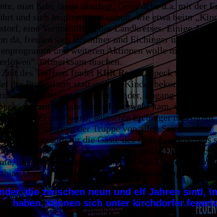
nte, man habe lange überlegt, Gespräche u.a. mit der 
ührt und sich Inspirationen geholt, wie etwa beim „Ki
storf, eine Veranstaltung des Landkreises. Einige Anm
on da, freuten sich Brummer und Eichinger und mit Fly
ienprogramm und weiteren Aktionen wolle man auf die
erlöwen“ aufmerksam machen.
 Zeit des Treffens findet KBR René Lippeck sehr gut, 
det der Probealarm statt und die Kinder bekommen glei
früher, desto besser sei es für Kinder, Zugang und Blick
peck, der mit 14 Jahren zur Feuerwehr kam, wie er erzä
rchdorfer Feuerlöwen“, wünschte Eichinger und ihrem T
r die Unterstützung der Truppe von allen Seiten.
ia Eichinger hatte für die Gäste des Gründungstreffen
bereitet. Doch bevor diese verehrt und auf die „Kirc
nte, musste die Gründungsurkunde von Bürgermeister
thias Drexler und der Leiterin der Kindergruppe, Hann
nder, die zwischen neun und elf Jahren sind, I
haben, können sich unter kirchdorfer.feu