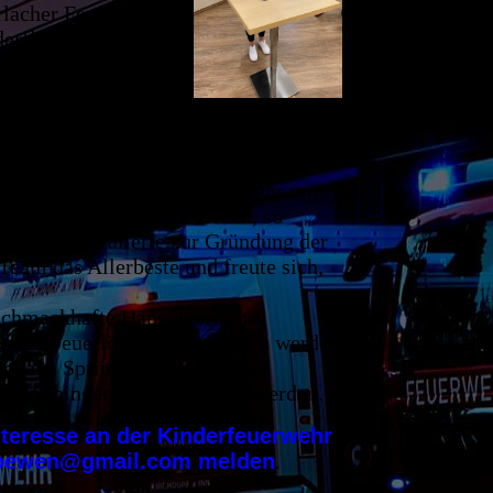
Erlacher Feuerwehr
nderflämmchen“ in
eldungen seien
ern, Plakaten,
 „Kirchdorfer
denn jeden ersten Samstag im Monat
ch Sirene, Funk und vieles mehr mit.
 auf die Feuerwehr zu öffnen, so
hlte. Er gratulierte zur Gründung der
eam das Allerbeste und freute sich,
s schmackhafte Häppchen
hdorfer Feuerlöwen“ angestoßen werden
 Johann Springer, Kommandant
ah Eichinger unterschrieben werden.
nteresse an der Kinderfeuerwehr
erloewen@gmail.com melden
.