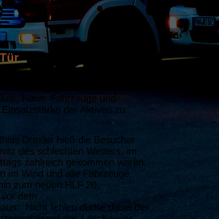
 Tür
enen Tür der Freiwilligen
hen des neuen Feuerwehrhauses an
hkeit, Haus, Fahrzeuge und
 Einsatzstärke der Aktiven zu
ias Drexler hieß die Besucher
trotz des schlechten Wetters, im
ttags zahlreich gekommen waren.
n im Wind und alle Fahrzeuge,
 hin zum neuen HLF 20,
h vor dem
us. Nicht fehlen durfte dabei der
ritzenanhänger des Löschzuges