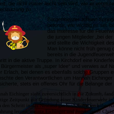
eit, die nicht immer leicht sein wird, wie er vermut
erstützung zu.
Bürgermeister Johann Spring
betonte, wie wichtig es sei, 
das Interesse für die Feuerwe
die jungen Mitglieder „bei de
und stellte die Wichtigkeit d
Man könne nicht früh genug 
bereits in die Jugendfeuerwe
ritt in die aktive Truppe. In Kirchdorf eine Kinder
 Bürgermeister als „super Idee“ und verwies auf
r Erlach, bei denen es ebenfalls solche Gruppen er
schte den Verantwortlichen um Hannah Eichinger v
sicherte, stets ein offenes Ohr für die Belange de
nah Eichinger sieht zuversichtlich in die Zukunft, fand
htige Zeitpunkt zur Gründung einer Kinderfeuerwehr in
 den Schritt in das Neuland gut hinbekommen habe. Al
ahrung lernen, meinte Eichinger und Jugendleiter Chr