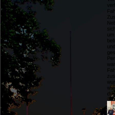
ver
Fah
Zus
Neb
sic
um 
bef
und
ges
Per
war
Fah
zus
wur
wie
des