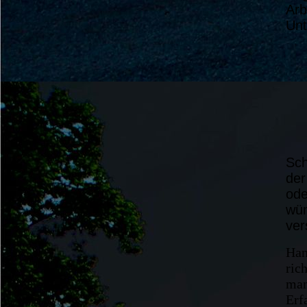
Arb
Unt
Sch
der
ode
wün
ver
Han
ric
man
Erf