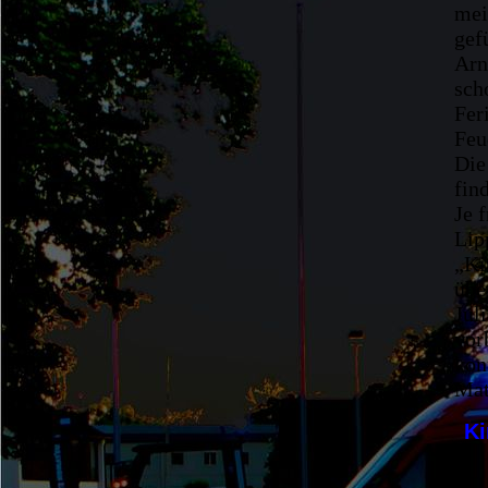
mei
gef
Arn
sch
Fer
Feu
Die
fin
Je 
Lip
„Ki
übe
Jul
vor
kon
Mat
Ki