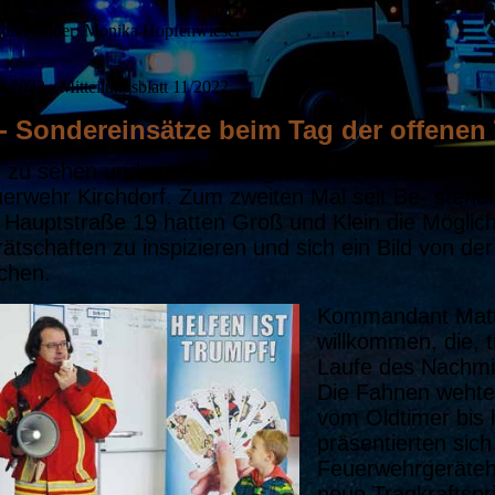
 und Bilder: Monika Hopfenwieser
0.2022 - Mitteilungsblatt 11/2022
- Sondereinsätze beim Tag der offenen
l zu sehen und zu erleben, gab es beim Tag der off
erwehr Kirchdorf. Zum zweiten Mal seit Be- ste
 Hauptstraße 19 hatten Groß und Klein die Möglic
ätschaften zu inspizieren und sich ein Bild von der
chen.
Kommandant Matth
willkommen, die, 
Laufe des Nachmi
Die Fahnen wehte
vom Oldtimer bis
präsentierten sic
Feuerwehrgeräteha
neue Tragkraftsp