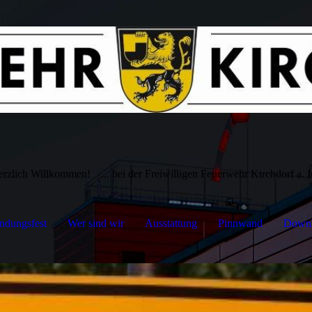
erzlich Willkommen!
... bei der Freiwilligen Feuerwehr Kirchdorf a. 
ndungsfest
Wer sind wir
Ausstattung
Pinnwand
Downl