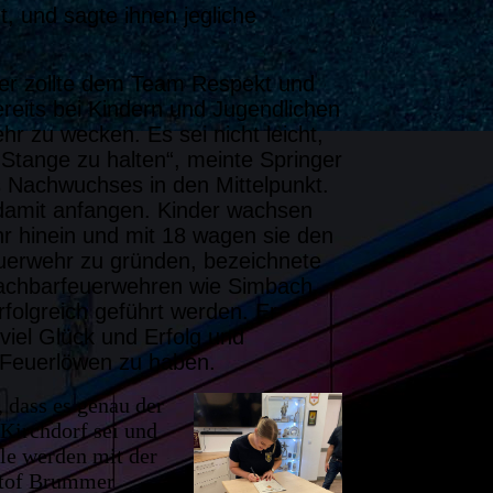
et, und sagte ihnen jegliche
er zollte dem Team Respekt und
bereits bei Kindern und Jugendlichen
hr zu wecken. Es sei nicht leicht,
r Stange zu halten“, meinte Springer
es Nachwuchses in den Mittelpunkt.
damit anfangen. Kinder wachsen
hr hinein und mit 18 wagen sie den
feuerwehr zu gründen, bezeichnete
 Nachbarfeuerwehren wie Simbach
folgreich geführt werden. Er
iel Glück und Erfolg und
r Feuerlöwen zu haben.
, dass es genau der
 Kirchdorf sei und
le werden mit der
istof Brummer