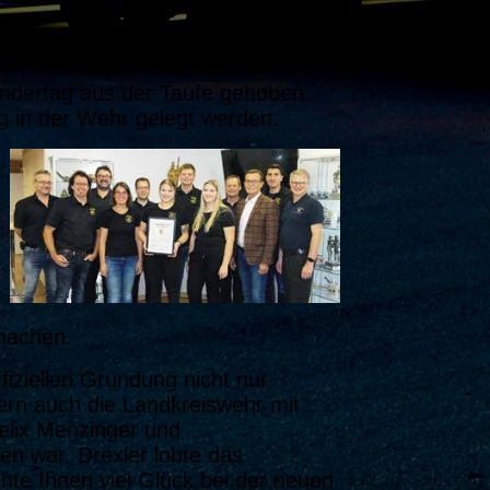
fort eine Kinderfeuerwehr. Sie
indertag aus der Taufe gehoben
ng in der Wehr gelegt werden.
machen.
fiziellen Gründung nicht nur
rn auch die Landkreiswehr mit
lix Menzinger und
en war. Drexler lobte das
e Ihnen viel Glück bei der neuen