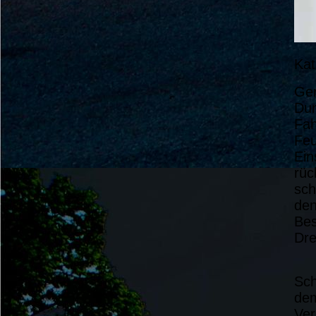
Kat
Ger
Dur
Fah
Feu
Ein
rüc
sch
den
Bes
Dre
Sch
dem
Ver