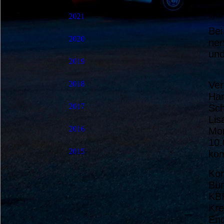
„Kir
2021
Bei
2020
nen
und
2019
Ver
2018
Han
2017
Sch
Lis
2016
Mon
10.
2015
kom
Kom
Bür
KBR
Kre
Eng