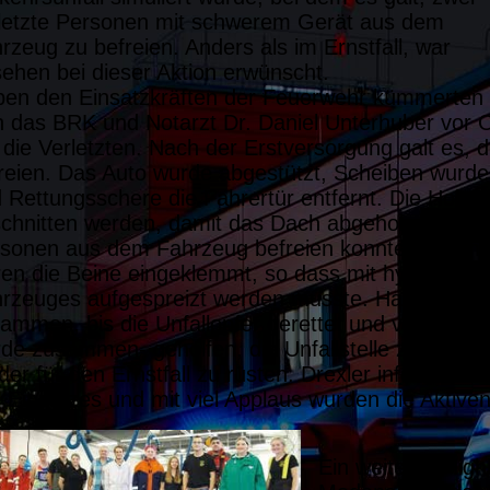
letzte Personen mit schwerem Gerät aus dem
rzeug zu befreien. Anders als im Ernstfall, war
ehen bei dieser Aktion erwünscht.
en den Einsatzkräften der Feuerwehr kümmerten
h das BRK und Notarzt Dr. Daniel Unterhuber vor O
die Verletzten. Nach der Erstversorgung galt es,
reien. Das Auto wurde abgestützt, Scheiben wurde
 Rettungsschere die Fahrertür entfernt. Die Holm
chnitten werden, damit das Dach abgehoben werden
sonen aus dem Fahrzeug befreien konnten. Beim
en die Beine eingeklemmt, so dass mit hydraulisc
rzeuges aufgespreizt werden musste. Hand in Hand
ammen, bis die Unfallopfer gerettet und versorgt 
de zusammen- geholfen, die Unfallstelle zu räum
der für den Ernstfall zu rüsten. Drexler informiert
 Einsatzes und mit viel Applaus wurden die Aktiven
Ein weiteres High