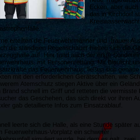
Ecken, aber auch
das in Kirchdorf 
Kreiswasserwacht
astrophenfälle.
ne erteilten die Feuerwehrmänner und -frauen Au
ch die ständigen Regenschauer hielten sich die Gäs
rzeughalle auf. Hier fand auch der erste Sonderei
erwehrhaus, mit Personenrettung. Mit Blaulicht un
satzkräfte das Feuerwehrhaus, ließen sich genaue 
kten mit den erforderlichen Gerätschaften, wie Sch
werem Atemschutz stiegen Aktive über ein Geländ
 Brand schnell im Griff und retteten die vermisste
ucher das Geschehen, das sich direkt vor ihren 
xler gab detaillierte Infos zum Einsatzablauf.
nell leerte sich die Halle, als eine Stunde später a
 Feuerwehrhaus-Vorplatz ein schwerer
kehrsunfall simuliert wurde, bei dem es galt, zwei