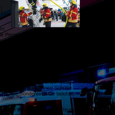
rt
 die Personen aus dem Auto zu
n herausgetrennt und mit Spreizer
e für das Autodach mussten durch-
 und die Helfer die verletzten
 Fahrer (Gerhard Spannbauer)
hem Gerät die Frontpartie des
 arbeiteten die Einsatzkräfte
waren. Aber auch im Anschluss
en und das Feuerwehrfahr- zeug
e über die verschiedenen Schritte
 für ihre Sondereinsätze belohnt.
light an diesem Tag war die feurige