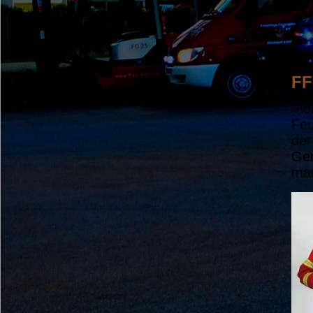
Text
02.1
FF
Vie
Feu
der
Ger
ma