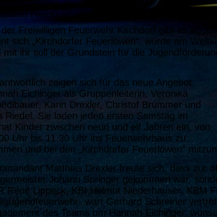
chdorfer Feuerlöwen“ gegründet
 der Freiwilligen Feuerwehr Kirchdorf gibt es ab so
nt sich „Kirchdorfer Feuerlöwen“, wurde am Weltk
 mit ihr soll der Grundstein für die Jugendförderu
antwortlich zeigen sich für das neue Angebot
nah Eichinger als Gruppenleiterin, Veronika
edlbauer, Karin Drexler, Christof Brummer und
a Riedel. Sie laden jeden ersten Samstag im
at Kinder zwischen neun und elf Jahren ein, von
00 Uhr bis 11.30 Uhr ins Feuerwehrhaus zu
men und bei den „Kirchdorfer Feuerlöwen“ mitzu
mandant Matthias Drexler freute sich, dass zur of
germeister Johann Springer gekommen war, sonde
 René Lippeck, KBI Helmut Niederhauser, KBM Fe
isjugendfeuerwehr- wart Gerhard Schreiner vertret
agement des Teams um Hannah Eichinger, wünscht