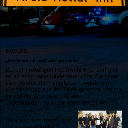
Pinnwand
Auf unserer "Pinnwand" stellen wir ihnen alte Artikel aus
unserer "Startseite" zum stöbern zur Verfügung.
20.09.2022
„Kirchdorfer Feuerlöwen“ gegründet
Bei der Freiwilligen Feuerwehr Kirchdorf gibt
es ab sofort eine Kinderfeuerwehr. Sie nennt
sich „Kirchdorfer Feuerlöwen“, wurde am
Weltkindertag aus der Taufe gehoben und mit
ihr soll der Grundstein für die
Jugendförderung in der Wehr gelegt werden.
Verantwortlich zeigen sich
für das neue Angebot