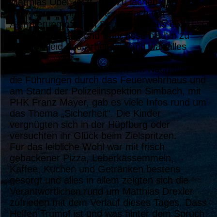
Matthias Übel, jetzt. Viel zu lachen gab´s, als
die Aktiven zeigten, wie sie nach der
Alarmierung oft zum Feuerwehrhaus eilen –
von Schlafanzug und Badehose bis hin zu
Cocktailkleid und Arbeitsg´wand war alles
dabei.
Interessant gestalteten sich am Nachmittag
die Führungen durch das Feuerwehrhaus und
am Stand der Polizeiinspektion Simbach, mit
PHK Franz Mayer, gab es viele Infos rund um
das Thema „Sicherheit“. Die Kinder
vergnügten sich in der Hüpfburg oder
versuchten ihr Glück beim Zielspritzen.
Für das leibliche Wohl war mit frisch
gebackener Pizza, Leberkässemmeln,
Kaffee, Kuchen und Getränken bestens
gesorgt und alles in allem zeigten sich die
Verantwortlichen rund um Matthias Drexler
zufrieden mit dem Verlauf dieses Tages. Dass
Helfen Trumpf ist und was hinter dem Spruch