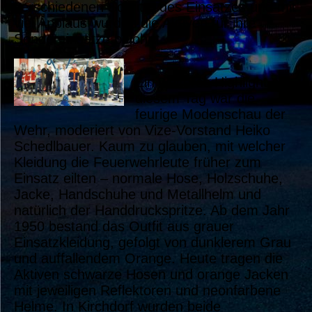
verschiedenen Schritte des Einsatzes und mit
viel Applaus wurden die Aktiven für ihre
Sondereinsätze belohnt.
Ein weiteres Highlight an
diesem Tag war die
feurige Modenschau der
Wehr, moderiert von Vize-Vorstand Heiko
Schedlbauer. Kaum zu glauben, mit welcher
Kleidung die Feuerwehrleute früher zum
Einsatz eilten – normale Hose, Holzschuhe,
Jacke, Handschuhe und Metallhelm und
natürlich der Handdruckspritze. Ab dem Jahr
1950 bestand das Outfit aus grauer
Einsatzkleidung, gefolgt von dunklerem Grau
und auffallendem Orange. Heute tragen die
Aktiven schwarze Hosen und orange Jacken
mit jeweiligen Reflektoren und neonfarbene
Helme. In Kirchdorf wurden beide