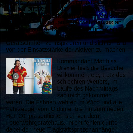
Viel zu sehen und zu erleben, gab es beim
Tag der offenen Tür der Freiwilligen
Feuerwehr Kirchdorf. Zum zweiten Mal seit
Be- stehen des neuen Feuerwehrhauses an
der Hauptstraße 19 hatten Groß und Klein die
Möglichkeit, Haus, Fahrzeuge und
Gerätschaften zu inspizieren und sich ein Bild
von der Einsatzstärke der Aktiven zu machen.
Kommandant Matthias
Drexler hieß die Besucher
willkommen, die, trotz des
schlechten Wetters, im
Laufe des Nachmittags
zahlreich gekommen
waren. Die Fahnen wehten im Wind und alle
Fahrzeuge, vom Oldtimer bis hin zum neuen
HLF 20, präsentierten sich vor dem
Feuerwehrgerätehaus. Nicht fehlen durfte
dabei der neue Tragkraftspritzenanhänger