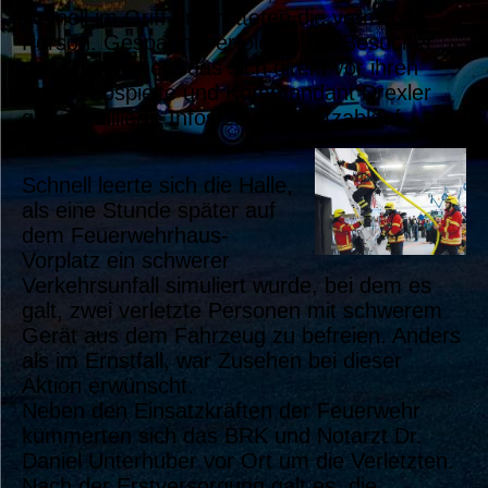
schnell im Griff und retteten die vermisste
Person. Gespannt verfolgten die Besucher
das Geschehen, das sich direkt vor ihren
Augen abspielte und Kommandant Drexler
gab detaillierte Infos zum Einsatzablauf.
Schnell leerte sich die Halle,
als eine Stunde später auf
dem Feuerwehrhaus-
Vorplatz ein schwerer
Verkehrsunfall simuliert wurde, bei dem es
galt, zwei verletzte Personen mit schwerem
Gerät aus dem Fahrzeug zu befreien. Anders
als im Ernstfall, war Zusehen bei dieser
Aktion erwünscht.
Neben den Einsatzkräften der Feuerwehr
kümmerten sich das BRK und Notarzt Dr.
Daniel Unterhuber vor Ort um die Verletzten.
Nach der Erstversorgung galt es, die