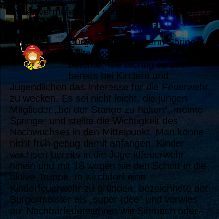
neuen Arbeit, die nicht immer leicht sein wird,
wie er vermutet, und sagte ihnen jegliche
Unterstützung zu.
Bürgermeister Johann Springer
zollte dem Team Respekt und
betonte, wie wichtig es sei,
bereits bei Kindern und
Jugendlichen das Interesse für die Feuerwehr
zu wecken. Es sei nicht leicht, die jungen
Mitglieder „bei der Stange zu halten“, meinte
Springer und stellte die Wichtigkeit des
Nachwuchses in den Mittelpunkt. Man könne
nicht früh genug damit anfangen. Kinder
wachsen bereits in die Jugendfeuerwehr
hinein und mit 18 wagen sie den Schritt in die
aktive Truppe. In Kirchdorf eine
Kinderfeuerwehr zu gründen, bezeichnete der
Bürgermeister als „super Idee“ und verwies
auf Nachbarfeuerwehren wie Simbach oder