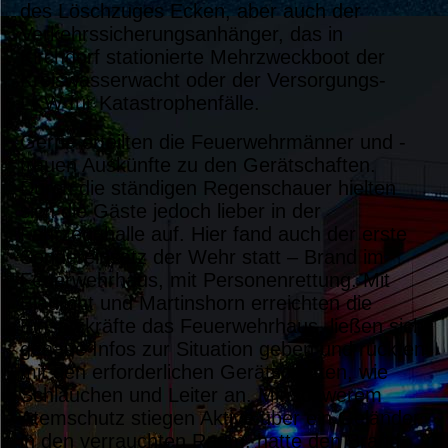
des Löschzuges Ecken, aber auch der
Verkehrssicherungsanhänger, das in
Kirchdorf stationierte Mehrzweckboot der
Kreiswasserwacht oder der Versorgungs-
LKW für Katastrophenfälle.
Gerne erteilten die Feuerwehrmänner und -
frauen Auskünfte zu den Gerätschaften.
Durch die ständigen Regenschauer hielten
sich die Gäste jedoch lieber in der
Fahrzeughalle auf. Hier fand auch der erste
Sondereinsatz der Wehr statt – Brand im
Feuerwehrhaus, mit Personenrettung. Mit
Blaulicht und Martinshorn erreichten die
Einsatzkräfte das Feuerwehrhaus, ließen sich
genaue Infos zur Situation geben und rückten
mit den erforderlichen Gerätschaften, wie
Schläuchen und Leiter an. Mit schwerem
Atemschutz stiegen Aktive über ein Geländer
in den verrauchten Raum, hatte den Brand