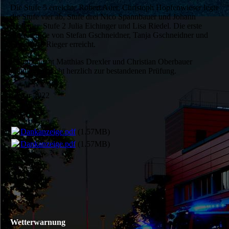
Die Stufe 5 erreichte Robert Auer, Christoph Hopfenwieser legte
die Stufe vier ab, Stufe drei Nico Spannbauer und Johann
Rickauer, Stufe 2 Julia Eichinger und Lisa Riedel. Die erste
Stufe wurde von Stefan Gschneidner, Tanja Gschneidner und
Constanze Rieger erreicht.
Kommandant Matthias Drexler und Christian Oberbauer
gratulierten recht herzlich zur bestandenen Prüfung.
Januar 2022
DANKE!
Dankanzeige.pdf
(1.57MB)
Dankanzeige.pdf
(1.57MB)
Wetterwarnung