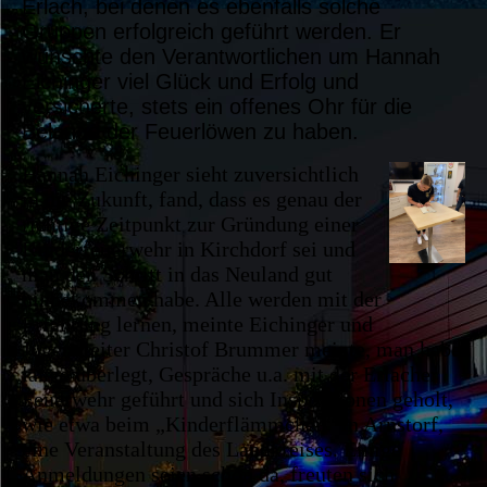
Erlach, bei denen es ebenfalls solche
Gruppen erfolgreich geführt werden. Er
wünschte den Verantwortlichen um Hannah
Eichinger viel Glück und Erfolg und
versicherte, stets ein offenes Ohr für die
Belange der Feuerlöwen zu haben.
Hannah Eichinger sieht zuversichtlich
in die Zukunft, fand, dass es genau der
richtige Zeitpunkt zur Gründung einer
Kinderfeuerwehr in Kirchdorf sei und
man den Schritt in das Neuland gut
hinbekommen habe. Alle werden mit der
Erfahrung lernen, meinte Eichinger und
Jugendleiter Christof Brummer meinte, man habe
lange überlegt, Gespräche u.a. mit der Erlacher
Feuerwehr geführt und sich Inspirationen geholt,
wie etwa beim „Kinderflämmchen“ in Arnstorf,
eine Veranstaltung des Landkreises. Einige
Anmeldungen seien schon da, freuten sich