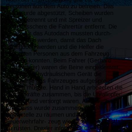
Personen aus dem Auto zu befreien. Das
Auto wurde abgestützt, Scheiben wurden
herausgetrennt und mit Spreizer und
Rettungsschere die Fahrertür entfernt. Die
Holme für das Autodach mussten durch-
geschnitten werden, damit das Dach
abgehoben werden und die Helfer die
verletzten Personen aus dem Fahrzeug
befreien konnten. Beim Fahrer (Gerhard
Spannbauer) waren die Beine eingeklemmt,
so dass mit hydraulischem Gerät die
Frontpartie des Fahrzeuges aufgespreizt
werden musste. Hand in Hand arbeiteten die
Einsatzkräfte zusammen, bis die Unfallopfer
gerettet und versorgt waren. Aber auch im
Anschluss wurde zusammen- geholfen, die
Unfallstelle zu räumen und das
Feuerwehrfahr- zeug wieder für den Ernstfall
zu rüsten. Drexler informierte über die