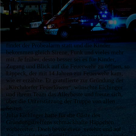
Brummer und Eichinger und mit Flyern, Plakaten,
Ferienprogramm und weiteren Aktionen wolle
man auf die „Kirchdorfer Feuerlöwen“
aufmerksam machen.
Die Zeit des Treffens findet KBR René Lippeck
sehr gut, denn jeden ersten Samstag im Monat
findet der Probealarm statt und die Kinder
bekommen gleich Sirene, Funk und vieles mehr
mit. Je früher, desto besser sei es für Kinder,
Zugang und Blick auf die Feuerwehr zu öffnen, so
Lippeck, der mit 14 Jahren zur Feuerwehr kam,
wie er erzählte. Er gratulierte zur Gründung der
„Kirchdorfer Feuerlöwen“, wünschte Eichinger
und ihrem Team das Allerbeste und freute sich,
über die Unterstützung der Truppe von allen
Seiten.
Julia Eichinger hatte für die Gäste des
Gründungstreffens schmackhafte Häppchen
vorbereitet. Doch bevor diese verehrt und auf
die „Kirchdorfer Feuerlöwen“ angestoßen werden