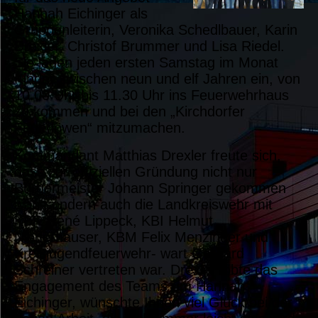
Hannah Eichinger als
Gruppenleiterin, Veronika Schedlbauer, Karin
Drexler, Christof Brummer und Lisa Riedel.
Sie laden jeden ersten Samstag im Monat
Kinder zwischen neun und elf Jahren ein, von
10.00 Uhr bis 11.30 Uhr ins Feuerwehrhaus
zu kommen und bei den „Kirchdorfer
Feuerlöwen“ mitzumachen.
Kommandant Matthias Drexler freute sich,
dass zur offiziellen Gründung nicht nur
Bürgermeister Johann Springer gekommen
war, sondern auch die Landkreiswehr mit
KBR René Lippeck, KBI Helmut
Niederhauser, KBM Felix Menzinger und
Kreisjugendfeuerwehr- wart Gerhard
Schreiner vertreten war. Drexler lobte das
Engagement des Teams um Hannah
Eichinger, wünschte Ihnen viel Glück bei der