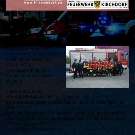
16.04.2022
Fit für kommende Löscheinsätze
Neun Angehörige der
Feuerwehr Kirchdorf a. Inn
haben am Samstag, den
16.04.2022 die
Leistungsprüfung „Die
Gruppe im Löscheinsatz“
abgelegt.
Unter Aufsicht des
Kreisbrandinspektors Helmut Niederhauser,
der Kreisbrandmeister Gerold Bauer und Felix Menzinger und
dem
Schiedsrichter Jürgen Gschneidner fertigten sie Knoten und
Stiche an, kuppelten Saugleitungen, bauten einen Löschangriff
auf und lösten
verschiedene Zusatzaufgaben.