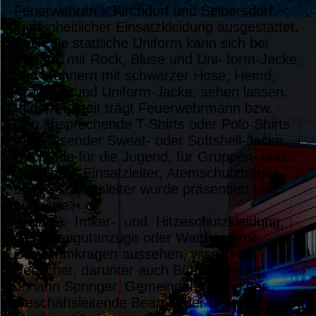
Feuerwehren – Kirchdorf und Seibersdorf.–
mit einheitlicher Einsatzkleidung ausgestattet.
Auch die stattliche Uniform kann sich bei
Frauen, mit Rock, Bluse und Uni- form-Jacke,
und Männern mit schwarzer Hose, Hemd,
Krawatte und Uniform-Jacke, sehen lassen.
In der Freizeit trägt Feuerwehrmann bzw. -
frau ansprechende T-Shirts oder Polo-Shirts
mit passender Sweat- oder Softshell-Jacke.
Die Mode für die Jugend, für Gruppen- und
Zugführer, Einsatzleiter, Atemschutzträger
und Abschnittsleiter wurde präsentiert und
auch wie
Schnitt-, Imker- und Hitzeschutzkleidung,
Gefahrengutanzüge oder Watthose mit
Schwimmkragen aussehen, wissen die
Besucher, darunter auch Bürgermeister
Johann Springer, Gemeinderäte und der
Geschäftsleitende Beamte der Gemeinde,