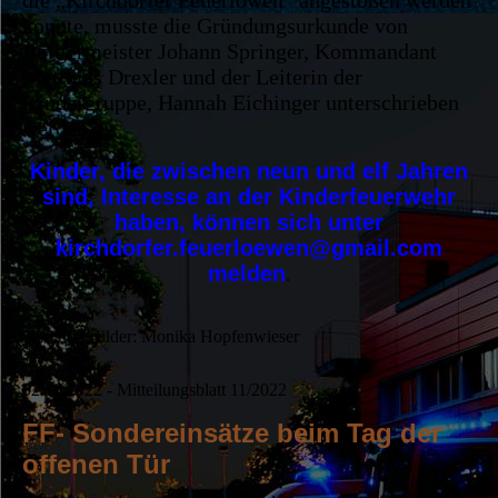
konnte, musste die Gründungsurkunde von
Bürgermeister Johann Springer, Kommandant
Matthias Drexler und der Leiterin der
Kindergruppe, Hannah Eichinger unterschrieben
werden.
Kinder, die zwischen neun und elf Jahren
sind, Interesse an der Kinderfeuerwehr
haben, können sich unter
kirchdorfer.feuerloewen@gmail.com
melden
.
Text und Bilder: Monika Hopfenwieser
02.10.2022 - Mitteilungsblatt 11/2022
FF- Sondereinsätze beim Tag der
offenen Tür