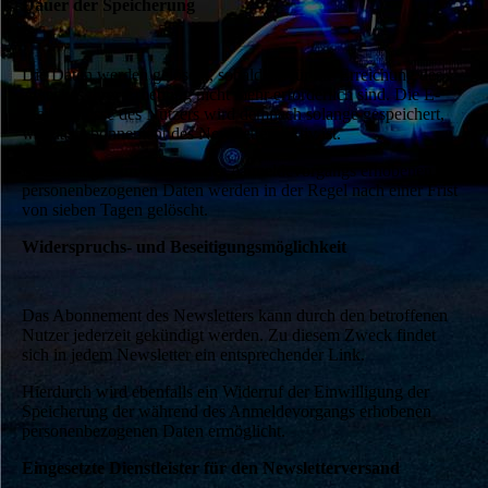
Dauer der Speicherung
Die Daten werden gelöscht, sobald sie für die Erreichung des
Zweckes ihrer Erhebung nicht mehr erforderlich sind. Die E-
Mail-Adresse des Nutzers wird demnach solange gespeichert,
wie das Abonnement des Newsletters aktiv ist.
Die sonstigen im Rahmen des Anmeldevorgangs erhobenen
personenbezogenen Daten werden in der Regel nach einer Frist
von sieben Tagen gelöscht.
Widerspruchs- und Beseitigungsmöglichkeit
Das Abonnement des Newsletters kann durch den betroffenen
Nutzer jederzeit gekündigt werden. Zu diesem Zweck findet
sich in jedem Newsletter ein entsprechender Link.
Hierdurch wird ebenfalls ein Widerruf der Einwilligung der
Speicherung der während des Anmeldevorgangs erhobenen
personenbezogenen Daten ermöglicht.
Eingesetzte Dienstleister für den Newsletterversand