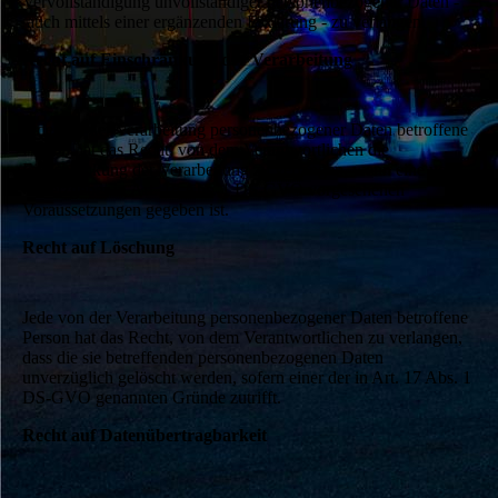
Vervollständigung unvollständiger personenbezogener Daten -
auch mittels einer ergänzenden Erklärung - zu verlangen.
Recht auf Einschränkung der Verarbeitung
Jede von der Verarbeitung personenbezogener Daten betroffene
Person hat das Recht, von dem Verantwortlichen die
Einschränkung der Verarbeitung zu verlangen, wenn eine vom
Gesetzgeber in Art. 18 Abs. 1 DS-GVO vorgesehenen
Voraussetzungen gegeben ist.
Recht auf Löschung
Jede von der Verarbeitung personenbezogener Daten betroffene
Person hat das Recht, von dem Verantwortlichen zu verlangen,
dass die sie betreffenden personenbezogenen Daten
unverzüglich gelöscht werden, sofern einer der in Art. 17 Abs. 1
DS-GVO genannten Gründe zutrifft.
Recht auf Datenübertragbarkeit