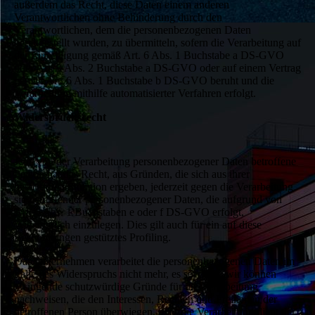
außerdem das Recht, diese Daten einem anderen
Verantwortlichen ohne Behinderung durch den
Verantwortlichen, dem die personenbezogenen Daten
bereitgestellt wurden, zu übermitteln, sofern die Verarbeitung auf
der Einwilligung gemäß Art. 6 Abs. 1 Buchstabe a DS-GVO
oder Art. 9 Abs. 2 Buchstabe a DS-GVO oder auf einem Vertrag
gemäß Art. 6 Abs. 1 Buchstabe b DS-GVO beruht und die
Verarbeitung mithilfe automatisierter Verfahren erfolgt.
Widerspruchsrecht
Jede von der Verarbeitung personenbezogener Daten betroffene
Person hat das Recht, aus Gründen, die sich aus ihrer
besonderen Situation ergeben, jederzeit gegen die Verarbeitung
sie betreffender personenbezogener Daten, die aufgrund von
Art. 6 Abs. 1 Buchstaben e oder f DS-GVO erfolgt,
Widerspruch einzulegen. Dies gilt auch für ein auf diese
Bestimmungen gestütztes Profiling.
Das Unternehmen verarbeitet die personenbezogenen Daten im
Falle des Widerspruchs nicht mehr, es sei denn, wir können
zwingende schutzwürdige Gründe für die Verarbeitung
nachweisen, die den Interessen, Rechten und Freiheiten der
betroffenen Person überwiegen, oder die Verarbeitung dient der