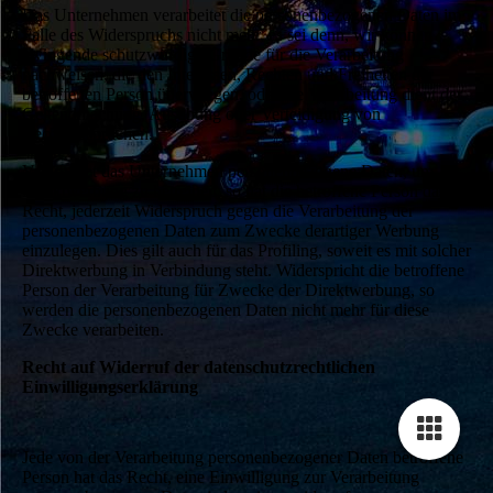
Das Unternehmen verarbeitet die personenbezogenen Daten im
Falle des Widerspruchs nicht mehr, es sei denn, wir können
zwingende schutzwürdige Gründe für die Verarbeitung
nachweisen, die den Interessen, Rechten und Freiheiten der
betroffenen Person überwiegen, oder die Verarbeitung dient der
Geltendmachung, Ausübung oder Verteidigung von
Rechtsansprüchen.
Verarbeitet das Unternehmen personenbezogene Daten, um
Direktwerbung zu betreiben, so hat die betroffene Person das
Recht, jederzeit Widerspruch gegen die Verarbeitung der
personenbezogenen Daten zum Zwecke derartiger Werbung
einzulegen. Dies gilt auch für das Profiling, soweit es mit solcher
Direktwerbung in Verbindung steht. Widerspricht die betroffene
Person der Verarbeitung für Zwecke der Direktwerbung, so
werden die personenbezogenen Daten nicht mehr für diese
Zwecke verarbeiten.
Recht auf Widerruf der datenschutzrechtlichen
Einwilligungserklärung
Jede von der Verarbeitung personenbezogener Daten betroffene
Person hat das Recht, eine Einwilligung zur Verarbeitung