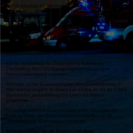
Die Verarbeitung der personenbezogenen Daten aus der
Eingabemaske dient uns allein zur Bearbeitung der
Kontaktaufnahme. Im Falle einer Kontaktaufnahme per E-Mail
liegt hieran auch das erforderliche berechtigte Interesse an der
Verarbeitung der Daten.
Die sonstigen während der Übermittlung verarbeiteten
personenbezogenen Daten dienen dazu, einen Missbrauch des
Kontaktformulars zu verhindern und die Sicherheit unserer
informationstechnischen Systeme sicherzustellen.
Für die Verarbeitung der Daten wird im Rahmen der
Übermittlung Ihre Einwilligung eingeholt und auf diese
Datenschutzerklärung verwiesen.
Alternativ ist eine Kontaktaufnahme über die bereitgestellte E-
Mail-Adresse möglich. In diesem Fall werden die mit der E-Mail
übermittelten personenbezogenen Daten des Nutzers
gespeichert.
Es verfolgt in diesem Zusammenhang keine Weitergabe der
Daten an Dritte. Die Daten werden ausschließlich für die
Verarbeitung der Konversation verwendet.
Rechtsgrundlage für die Datenverarbeitung