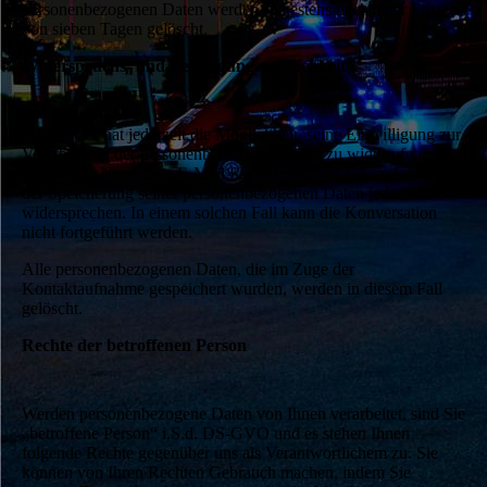
personenbezogenen Daten werden spätestens nach einer Frist
von sieben Tagen gelöscht.
Widerspruchs- und Beseitigungsmöglichkeit
Der Nutzer hat jederzeit die Möglichkeit, seine Einwilligung zur
Verarbeitung der personenbezogenen Daten zu widerrufen.
Nimmt der Nutzer per E-Mail Kontakt mit uns auf, so kann er
der Speicherung seiner personenbezogenen Daten jederzeit
widersprechen. In einem solchen Fall kann die Konversation
nicht fortgeführt werden.
Alle personenbezogenen Daten, die im Zuge der
Kontaktaufnahme gespeichert wurden, werden in diesem Fall
gelöscht.
Rechte der betroffenen Person
Werden personenbezogene Daten von Ihnen verarbeitet, sind Sie
„betroffene Person“ i.S.d. DS-GVO und es stehen Ihnen
folgende Rechte gegenüber uns als Verantwortlichem zu. Sie
können von Ihren Rechten Gebrauch machen, indem Sie