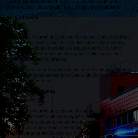
unseren Datenschutzbeauftragten oder die Mitarbeiter des
Service-Center unter Angabe Ihres Anliegens kontaktieren.
Auskunftsrecht
Jede von der Verarbeitung personenbezogener Daten betroffene
Person hat das Recht, jederzeit von dem für die Verarbeitung
Verantwortlichen unentgeltliche Auskunft über die zu seiner
Person gespeicherten personenbezogenen Daten sowie eine
Kopie dieser Daten zu erhalten.
Sie können von dem Verantwortlichen eine Bestätigung darüber
verlangen, ob personenbezogene Daten, die Sie betreffen, von
uns verarbeitet werden.
Recht auf Berichtigung
Jede von der Verarbeitung personenbezogener Daten betroffene
Person hat das Recht, die unverzügliche Berichtigung sie
betreffender unrichtiger personenbezogener Daten zu verlangen.
Ferner steht der betroffenen Person das Recht zu, unter
Berücksichtigung der Zwecke der Verarbeitung, die