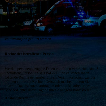
Cookies werden auf dem Rechner des Nutzers gespeichert und
von diesem an unserer Seite übermittelt. Daher haben Sie als
Nutzer auch die volle Kontrolle über die Verwendung von
Cookies. Durch eine Änderung der Einstellungen in Ihrem
Internetbrowser können Sie die Übertragung von Cookies
deaktivieren oder einschränken. Bereits gespeicherte Cookies
können jederzeit gelöscht werden. Dies kann auch automatisiert
erfolgen. Werden Cookies für unsere Website deaktiviert,
können möglicherweise nicht mehr alle Funktionen der Website
vollumfänglich genutzt werden.
Rechte der betroffenen Person
Werden personenbezogene Daten von Ihnen verarbeitet, sind Sie
„betroffene Person“ i.S.d. DS-GVO und es stehen Ihnen
folgende Rechte gegenüber uns als Verantwortlichem zu. Sie
können von Ihren Rechten Gebrauch machen, indem Sie
unseren Datenschutzbeauftragten oder die Mitarbeiter des
Service-Center unter Angabe Ihres Anliegens kontaktieren.
Auskunftsrecht