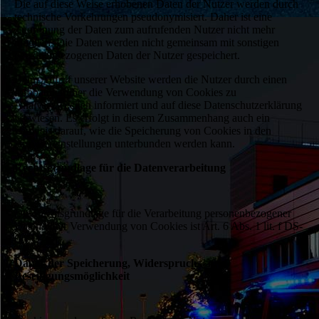
Die auf diese Weise erhobenen Daten der Nutzer werden durch
technische Vorkehrungen pseudonymisiert. Daher ist eine
Zuordnung der Daten zum aufrufenden Nutzer nicht mehr
möglich. Die Daten werden nicht gemeinsam mit sonstigen
personenbezogenen Daten der Nutzer gespeichert.
Beim Aufruf unserer Website werden die Nutzer durch einen
Infobanner über die Verwendung von Cookies zu
Analysezwecken informiert und auf diese Datenschutzerklärung
verwiesen. Es erfolgt in diesem Zusammenhang auch ein
Hinweis darauf, wie die Speicherung von Cookies in den
Browsereinstellungen unterbunden werden kann.
Rechtsgrundlage für die Datenverarbeitung
Die Rechtsgrundlage für die Verarbeitung personenbezogener
Daten unter Verwendung von Cookies ist Art. 6 Abs. 1 lit. f DS-
GVO.
Dauer der Speicherung, Widerspruchs- und
Beseitigungsmöglichkeit