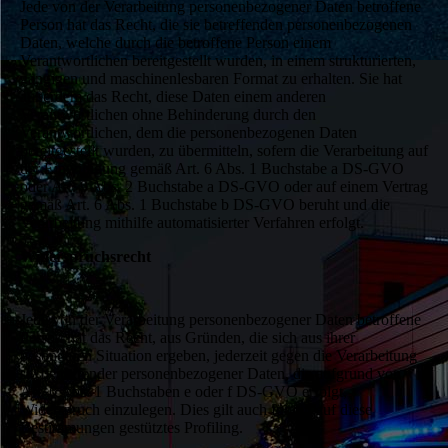
Jede von der Verarbeitung personenbezogener Daten betroffene
Person hat das Recht, die sie betreffenden personenbezogenen
Daten, welche durch die betroffene Person einem
Verantwortlichen bereitgestellt wurden, in einem strukturierten,
gängigen und maschinenlesbaren Format zu erhalten. Sie hat
außerdem das Recht, diese Daten einem anderen
Verantwortlichen ohne Behinderung durch den
Verantwortlichen, dem die personenbezogenen Daten
bereitgestellt wurden, zu übermitteln, sofern die Verarbeitung auf
der Einwilligung gemäß Art. 6 Abs. 1 Buchstabe a DS-GVO
oder Art. 9 Abs. 2 Buchstabe a DS-GVO oder auf einem Vertrag
gemäß Art. 6 Abs. 1 Buchstabe b DS-GVO beruht und die
Verarbeitung mithilfe automatisierter Verfahren erfolgt.
Widerspruchsrecht
Jede von der Verarbeitung personenbezogener Daten betroffene
Person hat das Recht, aus Gründen, die sich aus ihrer
besonderen Situation ergeben, jederzeit gegen die Verarbeitung
sie betreffender personenbezogener Daten, die aufgrund von
Art. 6 Abs. 1 Buchstaben e oder f DS-GVO erfolgt,
Widerspruch einzulegen. Dies gilt auch für ein auf diese
Bestimmungen gestütztes Profiling.