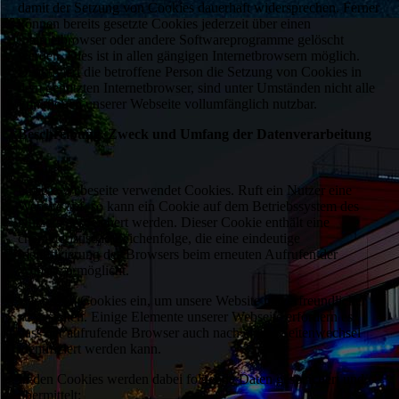
damit der Setzung von Cookies dauerhaft widersprechen. Ferner
können bereits gesetzte Cookies jederzeit über einen
Internetbrowser oder andere Softwareprogramme gelöscht
werden. Dies ist in allen gängigen Internetbrowsern möglich.
Deaktiviert die betroffene Person die Setzung von Cookies in
dem genutzten Internetbrowser, sind unter Umständen nicht alle
Funktionen unserer Webseite vollumfänglich nutzbar.
Beschreibung, Zweck und Umfang der Datenverarbeitung
Unsere Webeseite verwendet Cookies. Ruft ein Nutzer eine
Website auf, so kann ein Cookie auf dem Betriebssystem des
Nutzers gespeichert werden. Dieser Cookie enthält eine
charakteristische Zeichenfolge, die eine eindeutige
Identifizierung des Browsers beim erneuten Aufrufen der
Website ermöglicht.
Wir setzen Cookies ein, um unsere Website nutzerfreundlicher
zu gestalten. Einige Elemente unserer Webseite erfordern es,
dass der aufrufende Browser auch nach einem Seitenwechsel
identifiziert werden kann.
In den Cookies werden dabei folgende Daten gespeichert und
übermittelt: