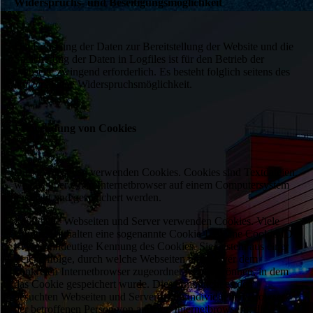
Widerspruchs- und Beseitigungsmöglichkeit
Die Erfassung der Daten zur Bereitstellung der Website und die
Speicherung der Daten in Logfiles ist für den Betrieb der
Webseite zwingend erforderlich. Es besteht folglich seitens des
Nutzers keine Widerspruchsmöglichkeit.
Verwendung von Cookies
Diese Webseiten verwenden Cookies. Cookies sind Textdateien,
welche über einen Internetbrowser auf einem Computersystem
abgelegt und gespeichert werden.
Zahlreiche Webseiten und Server verwenden Cookies. Viele
Cookies enthalten eine sogenannte Cookie-ID. Eine Cookie-ID
ist eine eindeutige Kennung des Cookies. Sie besteht aus einer
Zeichenfolge, durch welche Webseiten und Server dem
konkreten Internetbrowser zugeordnet werden können, in dem
das Cookie gespeichert wurde. Dies ermöglicht es den
besuchten Webseiten und Servern, den individuellen Browser
der betroffenen Person von anderen Internetbrowsern, die