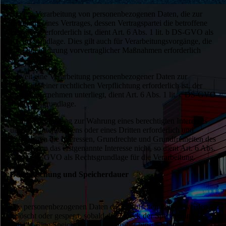
Bei der Verarbeitung von personenbezogenen Daten, die zur
Erfüllung eines Vertrages, dessen Vertragspartei die betroffene
Person ist, erforderlich ist, dient Art. 6 Abs. 1 lit. b DS-GVO als
Rechtsgrundlage. Dies gilt auch für Verarbeitungsvorgänge, die
zur Durchführung vorvertraglicher Maßnahmen erforderlich
sind.
Soweit eine Verarbeitung personenbezogener Daten zur
Erfüllung einer rechtlichen Verpflichtung erforderlich ist, der
unser Unternehmen unterliegt, dient Art. 6 Abs. 1 lit. c DS-GVO
als Rechtsgrundlage.
Ist die Verarbeitung zur Wahrung eines berechtigten Interesses
unseres Unternehmens oder eines Dritten erforderlich und
überwiegen die Interessen, Grundrechte und Grundfreiheiten des
Betroffenen das erstgenannte Interesse nicht, so dient Art. 6 Abs.
1 lit. f DS-GVO als Rechtsgrundlage für die Verarbeitung.
Datenlöschung und Speicherdauer
Die personenbezogenen Daten der betroffenen Person werden
gelöscht oder gesperrt, sobald der Zweck der Speicherung
entfällt. Eine Speicherung kann darüber hinaus dann erfolgen,