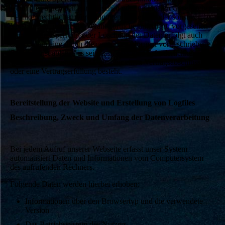
wenn dies durch den europäischen oder nationalen Gesetzgeber
in unionsrechtlichen Verordnungen, Gesetzen oder sonstigen
Vorschriften, denen der Verantwortliche unterliegt, vorgesehen
wurde. Eine Sperrung oder Löschung der Daten erfolgt auch
dann, wenn eine durch die genannten Normen vorgeschriebene
Speicherfrist abläuft, es sei denn, dass eine Erforderlichkeit zur
weiteren Speicherung der Daten für einen Vertragsabschluss
oder eine Vertragserfüllung besteht.
Bereitstellung der Website und Erstellung von Logfiles
Beschreibung, Zweck und Umfang der Datenverarbeitung
Bei jedem Aufruf unserer Webseite erfasst unser System
automatisiert Daten und Informationen vom Computersystem
des aufrufenden Rechners.
Folgende Daten werden hierbei erhoben:
Informationen über den Browsertyp und die verwendete
Version
Das Betriebssystem des Nutzers