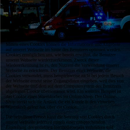
andere Cookies enthalten, zu unterscheiden. Ein bestimmter
Internetbrowser kann über die eindeutige Cookie-ID
wiedererkannt und identifiziert werden.
Durch den Einsatz von Cookies können den Nutzern dieser
Webseite nutzerfreundlichere Services bereitstellen, die ohne die
Cookie-Setzung nicht möglich wären.
Mittels eines Cookies können die Informationen und Angebote
auf unserer Webseite im Sinne des Benutzers optimiert werden.
Cookies ermöglichen uns, wie bereits erwähnt, die Benutzer
unserer Webseite wiederzuerkennen. Zweck dieser
Wiedererkennung ist es, den Nutzern die Verwendung unserer
Webseite zu erleichtern. Der Benutzer einer Webseite, die
Cookies verwendet, muss beispielsweise nicht bei jedem Besuch
der Webseite erneut seine Zugangsdaten eingeben, weil dies von
der Webseite und dem auf dem Computersystem des Benutzers
abgelegten Cookie übernommen wird. Ein weiteres Beispiel ist
das Cookie eines Warenkorbes im Online-Shop. Der Online-
Shop merkt sich die Artikel, die ein Kunde in den virtuellen
Warenkorb gelegt hat, über ein Cookie.
Die betroffene Person kann die Setzung von Cookies durch
unsere Webseite jederzeit mittels einer entsprechenden
Einstellung des genutzten Internetbrowsers verhindern und