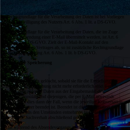
Rechtsgrundlage für die Verarbeitung der Daten ist bei Vorliegen
einer Einwilligung des Nutzers Art. 6 Abs. 1 lit. a DS-GVO.
Rechtsgrundlage für die Verarbeitung der Daten, die im Zuge
einer Übersendung einer E-Mail übermittelt werden, ist Art. 6
Abs. 1 lit. f DS-GVO. Zielt der E-Mail-Kontakt auf den
Abschluss eines Vertrages ab, so ist zusätzliche Rechtsgrundlage
für die Verarbeitung Art. 6 Abs. 1 lit. b DS-GVO.
Dauer der Speicherung
Die Daten werden gelöscht, sobald sie für die Erreichung des
Zweckes ihrer Erhebung nicht mehr erforderlich sind. Für die
personenbezogenen Daten aus der Eingabemaske des
Kontaktformulars und diejenigen, die per E-Mail übersandt
wurden, ist dies dann der Fall, wenn die jeweilige Konversation
mit dem Nutzer beendet ist. Beendet ist die Konversation dann,
wenn sich aus den Umständen entnehmen lässt, dass der
betroffene Sachverhalt abschließend geklärt ist.
Die während des Absendevorgangs zusätzlich erhobenen