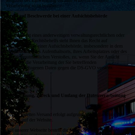
aufgrund der Einwilligung bis zum Widerruf erfolgten
Verarbeitung nicht berührt.
Recht auf Beschwerde bei einer Aufsichtsbehörde
Unbeschadet eines anderweitigen verwaltungsrechtlichen oder
gerichtlichen Rechtsbehelfs steht Ihnen das Recht auf
Beschwerde bei einer Aufsichtsbehörde, insbesondere in dem
Mitgliedstaat ihres Aufenthaltsorts, ihres Arbeitsplatzes oder des
Orts des mutmaßlichen Verstoßes, zu, wenn Sie der Ansicht
sind, dass die Verarbeitung der Sie betreffenden
personenbezogenen Daten gegen die DS-GVO verstößt.
Newsletter
Beschreibung, Zweck und Umfang der Datenverarbeitung
Der Newsletter-Versand erfolgt aufgrund von Anmeldung des
Nutzers auf der Website.
Auf unserer Webseite besteht die Möglichkeit einen kostenfreien