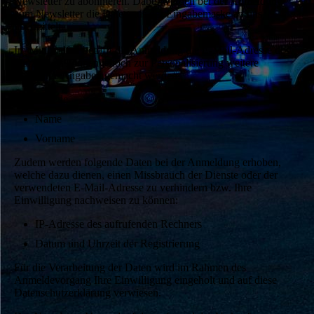
Newsletter zu abonnieren. Dabei werden bei der Anmeldung
zum Newsletter die Daten aus der Eingabemaske an uns
übermittelt.
Im Minimalfall betrifft die Anmeldung die E-Mail-Adresse des
Nutzers, es können jedoch zur Personalisierung weitere
freiwillige Angaben gemacht werden:
Anrede
Name
Vorname
Zudem werden folgende Daten bei der Anmeldung erhoben,
welche dazu dienen, einen Missbrauch der Dienste oder der
verwendeten E-Mail-Adresse zu verhindern bzw. Ihre
Einwilligung nachweisen zu können:
IP-Adresse des aufrufenden Rechners
Datum und Uhrzeit der Registrierung
Für die Verarbeitung der Daten wird im Rahmen des
Anmeldevorgang Ihre Einwilligung eingeholt und auf diese
Datenschutzerklärung verwiesen.