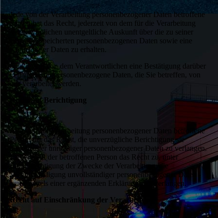
Jede von der Verarbeitung personenbezogener Daten betroffene
Person hat das Recht, jederzeit von dem für die Verarbeitung
Verantwortlichen unentgeltliche Auskunft über die zu seiner
Person gespeicherten personenbezogenen Daten sowie eine
Kopie dieser Daten zu erhalten.
Sie können von dem Verantwortlichen eine Bestätigung darüber
verlangen, ob personenbezogene Daten, die Sie betreffen, von
uns verarbeitet werden.
Recht auf Berichtigung
Jede von der Verarbeitung personenbezogener Daten betroffene
Person hat das Recht, die unverzügliche Berichtigung sie
betreffender unrichtiger personenbezogener Daten zu verlangen.
Ferner steht der betroffenen Person das Recht zu, unter
Berücksichtigung der Zwecke der Verarbeitung, die
Vervollständigung unvollständiger personenbezogener Daten -
auch mittels einer ergänzenden Erklärung - zu verlangen.
Recht auf Einschränkung der Verarbeitung