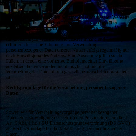
Wir erheben und verwenden bei einem Besuch unserer Webseite
zunächst nur die in Abschnitt 3 genannten Daten. Darüber
hinaus verarbeiten wir personenbezogene Daten unserer Nutzer
grundsätzlich nur, soweit dies zur Bereitstellung einer
funktionsfähigen Website sowie unserer Inhalte und Leistungen
erforderlich ist. Die Erhebung und Verwendung
personenbezogener Daten unserer Nutzer erfolgt regelmäßig nur
nach Einwilligung des Nutzers. Eine Ausnahme gilt in solchen
Fällen, in denen eine vorherige Einholung einer Einwilligung
aus tatsächlichen Gründen nicht möglich ist und die
Verarbeitung der Daten durch gesetzliche Vorschriften gestattet
ist.
Rechtsgrundlage für die Verarbeitung personenbezogener
Daten
Soweit wir für Verarbeitungsvorgänge personenbezogener
Daten eine Einwilligung der betroffenen Person einholen, dient
Art. 6 Abs. 1 lit. a EU-Datenschutzgrundverordnung (DS-GVO)
als Rechtsgrundlage für die Verarbeitung personenbezogener
Daten.