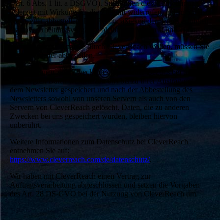
(Art. 6 Abs. 1 lit. a DSGVO). Sie können diese Einwilligung
jederzeit mit Wirkung für die Zukunft widerrufen, indem Sie den
Newsletter abbestellen. Die Rechtmäßigkeit der bereits erfolgten
Datenverarbeitungsvorgänge bleibt vom Widerruf unberührt.
Wenn Sie keine Analyse durch CleverReach wollen, müssen Sie
den Newsletter abbestellen.
Die von Ihnen zum Zwecke des Newsletter-Bezugs bei uns
hinterlegten Daten werden von uns bis zu Ihrer Austragung aus
dem Newsletter gespeichert und nach der Abbestellung des
Newsletters sowohl von unseren Servern als auch von den
Servern von CleverReach gelöscht. Daten, die zu anderen
Zwecken bei uns gespeichert wurden, bleiben hiervon
unberührt.
Weitere Informationen zum Datenschutz bei CleverReach
entnehmen Sie auf:
https://www.cleverreach.com/de/datenschutz/
.
Wir haben mit CleverReach einen Vertrag zur
Auftragsverarbeitung abgeschlossen und setzen die Vorgaben
des Art. 28 DS-GVO bei der Nutzung von CleverReach um.