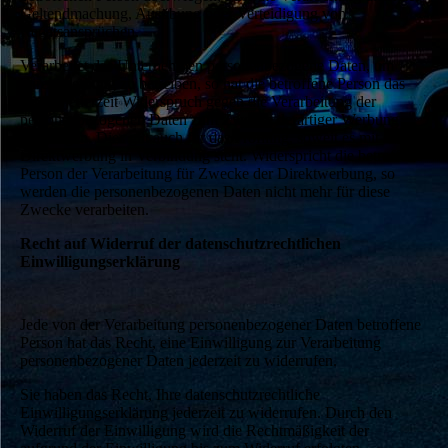
Geltendmachung, Ausübung oder Verteidigung von
Rechtsansprüchen.
Verarbeitet das Unternehmen personenbezogene Daten, um
Direktwerbung zu betreiben, so hat die betroffene Person das
Recht, jederzeit Widerspruch gegen die Verarbeitung der
personenbezogenen Daten zum Zwecke derartiger Werbung
einzulegen. Dies gilt auch für das Profiling, soweit es mit solcher
Direktwerbung in Verbindung steht. Widerspricht die betroffene
Person der Verarbeitung für Zwecke der Direktwerbung, so
werden die personenbezogenen Daten nicht mehr für diese
Zwecke verarbeiten.
Recht auf Widerruf der datenschutzrechtlichen
Einwilligungserklärung
Jede von der Verarbeitung personenbezogener Daten betroffene
Person hat das Recht, eine Einwilligung zur Verarbeitung
personenbezogener Daten jederzeit zu widerrufen.
Sie haben das Recht, Ihre datenschutzrechtliche
Einwilligungserklärung jederzeit zu widerrufen. Durch den
Widerruf der Einwilligung wird die Rechtmäßigkeit der