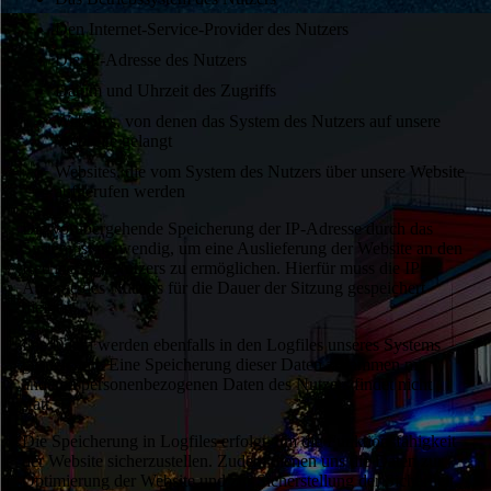
Den Internet-Service-Provider des Nutzers
Die IP-Adresse des Nutzers
Datum und Uhrzeit des Zugriffs
Websites, von denen das System des Nutzers auf unsere
Webseite gelangt
Websites, die vom System des Nutzers über unsere Website
aufgerufen werden
Die vorübergehende Speicherung der IP-Adresse durch das
System ist notwendig, um eine Auslieferung der Website an den
Rechner des Nutzers zu ermöglichen. Hierfür muss die IP-
Adresse des Nutzers für die Dauer der Sitzung gespeichert
bleiben.
Die Daten werden ebenfalls in den Logfiles unseres Systems
gespeichert. Eine Speicherung dieser Daten zusammen mit
anderen personenbezogenen Daten des Nutzers findet nicht
statt.
Die Speicherung in Logfiles erfolgt, um die Funktionsfähigkeit
der Website sicherzustellen. Zudem dienen uns die Daten zur
Optimierung der Website und zur Sicherstellung der Sicherheit