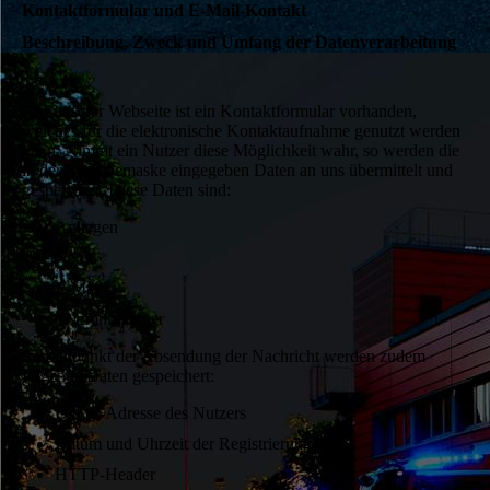
Kontaktformular und E-Mail-Kontakt
Beschreibung, Zweck und Umfang der Datenverarbeitung
Auf unserer Webseite ist ein Kontaktformular vorhanden,
welches für die elektronische Kontaktaufnahme genutzt werden
kann. Nimmt ein Nutzer diese Möglichkeit wahr, so werden die
in der Eingabemaske eingegeben Daten an uns übermittelt und
gespeichert. Diese Daten sind:
Anliegen
Name
E-Mail
Telefonnummer
Im Zeitpunkt der Absendung der Nachricht werden zudem
folgende Daten gespeichert:
Die IP-Adresse des Nutzers
Datum und Uhrzeit der Registrierung
HTTP-Header