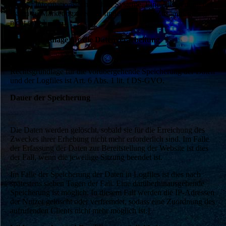
unserer informationstechnischen Systeme. Eine Auswertung der
Daten zu Marketingzwecken findet in diesem Zusammenhang
nicht statt.]
Rechtsgrundlage für die Datenverarbeitung
Rechtsgrundlage für die vorübergehende Speicherung der Daten
und der Logfiles ist Art. 6 Abs. 1 lit. f DS-GVO.
Dauer der Speicherung
Die Daten werden gelöscht, sobald sie für die Erreichung des
Zweckes ihrer Erhebung nicht mehr erforderlich sind. Im Falle
der Erfassung der Daten zur Bereitstellung der Website ist dies
der Fall, wenn die jeweilige Sitzung beendet ist.
Im Falle der Speicherung der Daten in Logfiles ist dies nach
spätestens sieben Tagen der Fall. Eine darüberhinausgehende
Speicherung ist möglich. In diesem Fall werden die IP-Adressen
der Nutzer gelöscht oder verfremdet, sodass eine Zuordnung des
aufrufenden Clients nicht mehr möglich ist.]