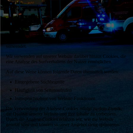
Spracheinstellungen
Artikel in einem Warenkorb
Log-In-Informationen
Die durch technisch notwendige Cookies erhobenen
Nutzerdaten werden nicht zur Erstellung von Nutzerprofilen
verwendet.
Wir verwenden auf unserer Website darüber hinaus Cookies, die
eine Analyse des Surfverhaltens der Nutzer ermöglichen.
Auf diese Weise können folgende Daten übermittelt werden:
Eingegebene Suchbegriffe
Häufigkeit von Seitenaufrufen
Inanspruchnahme von Website-Funktionen
Die Verwendung der Analyse-Cookies erfolgt zu dem Zweck,
die Qualität unserer Website und ihre Inhalte zu verbessern.
Durch die Analyse-Cookies erfahren wir, wie die Website
genutzt wird und können so unser Angebot stetig optimieren.