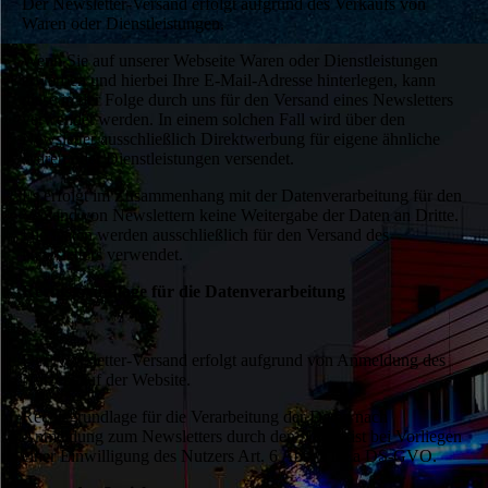
Der Newsletter-Versand erfolgt aufgrund des Verkaufs von
Waren oder Dienstleistungen.
Wenn Sie auf unserer Webseite Waren oder Dienstleistungen
erwerben und hierbei Ihre E-Mail-Adresse hinterlegen, kann
diese in der Folge durch uns für den Versand eines Newsletters
verwendet werden. In einem solchen Fall wird über den
Newsletter ausschließlich Direktwerbung für eigene ähnliche
Waren oder Dienstleistungen versendet.
Es erfolgt im Zusammenhang mit der Datenverarbeitung für den
Versand von Newslettern keine Weitergabe der Daten an Dritte.
Die Daten werden ausschließlich für den Versand des
Newsletters verwendet.
Rechtsgrundlage für die Datenverarbeitung
Der Newsletter-Versand erfolgt aufgrund von Anmeldung des
Nutzers auf der Website.
Rechtsgrundlage für die Verarbeitung der Daten nach
Anmeldung zum Newsletters durch den Nutzer ist bei Vorliegen
einer Einwilligung des Nutzers Art. 6 Abs. 1 lit. a DS-GVO.