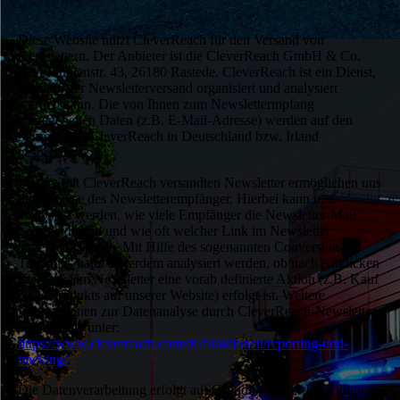
Diese Website nutzt CleverReach für den Versand von
Newslettern. Der Anbieter ist die CleverReach GmbH & Co.
KG, Mühlenstr. 43, 26180 Rastede. CleverReach ist ein Dienst,
mit dem der Newsletterversand organisiert und analysiert
werden kann. Die von Ihnen zum Newslettermpfang
eingegebenen Daten (z.B. E-Mail-Adresse) werden auf den
Servern von CleverReach in Deutschland bzw. Irland
gespeichert.
Unsere mit CleverReach versandten Newsletter ermöglichen uns
die Analyse des Newsletterempfänger. Hierbei kann u. a.
analysiert werden, wie viele Empfänger die Newsletter-Mail
geöffnet haben und wie oft welcher Link im Newsletter
angeklickt wurde. Mit Hilfe des sogenannten Conversion-
Trackings kann außerdem analysiert werden, ob nach Anklicken
des Links im Newsletter eine vorab definierte Aktion (z.B. Kauf
eines Produkts auf unserer Website) erfolgt ist. Weitere
Informationen zur Datenanalyse durch CleverReach-Newsletter
erhalten Sie unter:
https://www.cleverreach.com/de/funktionen/reporting-und-
tracking/
.
Die Datenverarbeitung erfolgt auf Grundlage Ihrer Einwilligung