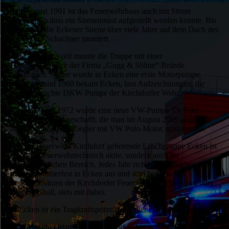
Seit August 1991 ist das Feuerwehrhaus auch mit Strom
versorgt, so dass ein Sirenenmast aufgestellt werden konnte. Bis
dahin war die Eckener Sirene über viele Jahre auf dem Dach des
Anwesens Schachner montiert.
Zur Gründungszeit musste die Truppe mit einer
Handdruckspritze der Firma „Gugg & Söhne“ Brände
bekämpfen. Später wurde in Ecken eine erste Motorpumpe
stationiert und 1960 bekam Ecken, laut Aufzeichnungen, die
alte, gebrauchte DKW-Pumpe der Kirchdorfer Wehr.
Im November 1972 wurde eine neue VW-Pumpe TS 8 der
Marke Ziegler angeschafft, die man im August 2009 gegen die
neue Pumpe TS 8, Ziegler mit VW Polo-Motor, austauschte.
Die zur Feuerwehr Kirchdorf gehörende Löschgruppe Ecken ist
nicht nur feuerwehrtechnisch aktiv, sondern auch im
gesellschaftlichen Bereich. Jedes Jahr richten die Mitglieder ein
großes Sommerfest in Ecken aus und sind bei den
Sondereinsätzen der Kirchdorfer Feuerwehr, wie Weinfest oder
Faschingsball, stets mit dabei.
In Ecken ist ein Tragkraftspritzenanhänger (TSA) stationiert.
Ecken ist ein Ortsteil von Kirchdorf a. Inn und liegt im