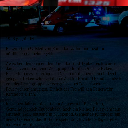
Löschgruppe "Ecken"
Die Löschgruppe "Ecken" wurde
1926 gegründet.
Ecken ist ein Ortsteil von Kirchdorf a. Inn und liegt im
nördlichen Gemeindegebiet.
Zwischen den Gemeinden Kirchdorf und Taubenbach wurde
damals vereinbart, eine Wehrgruppe für die Ortsteile Ecken,
Finsterhub usw. zu gründen. Das im nördlichen Gemeindegebiet
gelegene Ecken wird seit dieser Zeit im Ernstfall brandtechnisch
von der Löschgruppe „versorgt“, bis bei Bedarf weitere
Feuerwehren anrücken. Einheit der Freiwilligen Feuerwehr
Kirchdorf a. Inn.
Im selben Jahr wurde auf dem Anwesen in Finsterhub,
Gemeindebereich Taubenbach, auch ein kleines Feuerwehrhaus
errichtet. 1952 entstand in Muckenöd, Gemeinde Kirchdorf, ein
neues Gebäude, das 30 Jahre später durch viele fleißige Helfer
renoviert wurde.