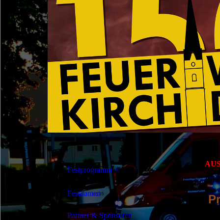
AU
Festprogramm
Einl
Kabarett
Festdamen
Pr
Seniorennachmittag
Partner & Sponsoren