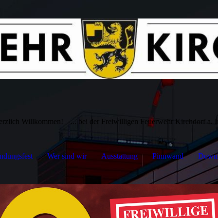
erzlich Willkommen!
... bei der Freiwilligen Feuerwehr Kirchdorf a. 
ndungsfest
Wer sind wir
Ausstattung
Pinnwand
Downl