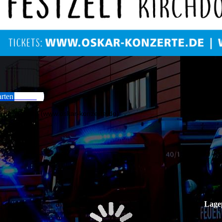
rten Online
erne Website (www.oskar-konzerte.de)
Lage