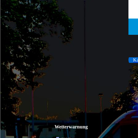
Ka
*Ext
Wetterwarnung