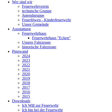
Wer sind wir
Feuerwehrverein
technische Gruppe
Jugendgruppe
Feuerlöwen - Kinderfeuerwehr
Unser Gemeinde
Ausstattung
Feuerwehrhaus
Feuerwehrhaus "Ecken"
Unsere Fahrzeuge
historische Fahrzeuge
Pinnwand
2024
2023
2022
2021
2020
2019
2018
2017
2016
2015
Downloads
Ich Will zur Feuerwehr
Ich bin bei der Feuerwehr