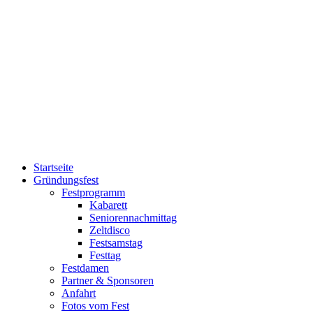
Lageplan und Anfahrt:
Startseite
Gründungsfest
Festprogramm
Kabarett
Seniorennachmittag
Zeltdisco
Festsamstag
Festtag
Festdamen
Partner & Sponsoren
Anfahrt
Fotos vom Fest